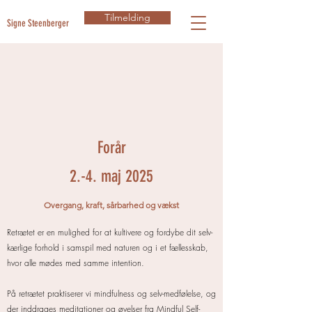
Tilmelding
Signe Steenberger
Forår
2.-4. maj 2025
Overgang, kraft, sårbarhed og vækst
Retrætet er en mulighed for at kultivere og fordybe dit selv-
kærlige forhold i samspil med naturen og i et fællesskab,
hvor alle mødes med samme intention.
På retrætet praktiserer vi mindfulness og selv-medfølelse, og
der inddrages meditationer og øvelser fra Mindful Self-