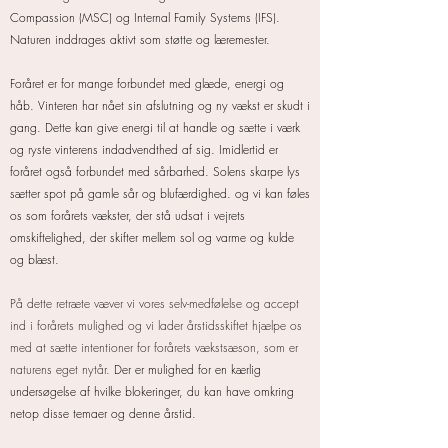
Compassion (MSC) og Internal Family Systems (IFS).
Naturen inddrages aktivt som støtte og læremester.
Foråret er for mange forbundet med glæde, energi og
håb. Vinteren har nået sin afslutning og ny vækst er skudt i
gang. Dette kan give energi til at handle og sætte i værk
og ryste vinterens indadvendthed af sig. Imidlertid er
foråret også forbundet med sårbarhed. Solens skarpe lys
sætter spot på gamle sår og blufærdighed. og vi kan føles
os som forårets vækster, der stå udsat i vejrets
omskiftelighed, der skifter mellem sol og varme og kulde
og blæst.
På dette retræte væver vi vores selv-medfølelse og accept
ind i forårets mulighed og vi lader årstidsskiftet hjælpe os
med at sætte intentioner for forårets vækstsæson, som er
naturens eget nytår.
Der er mulighed for en kærlig
undersøgelse af hvilke blokeringer, du kan have omkring
netop disse temaer og denne årstid.