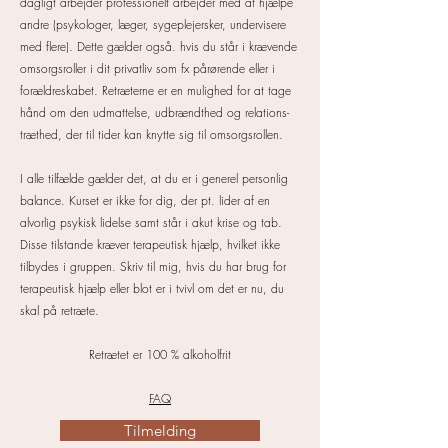
dagligt arbejder professionelt arbejder med at hjælpe
andre (psykologer, læger, sygeplejersker, undervisere
med flere). Dette gælder også. hvis du står i krævende
omsorgsroller i dit privatliv som fx pårørende eller i
forældreskabet. Retræterne er en mulighed for at tage
hånd om den udmattelse, udbrændthed og relations-
træthed, der til tider kan knytte sig til omsorgsrollen.
I alle tilfælde gælder det, at du er i generel personlig
balance. Kurset er ikke for dig, der pt. lider af en
alvorlig psykisk lidelse samt står i akut krise og tab.
Disse tilstande kræver terapeutisk hjælp, hvilket ikke
tilbydes i gruppen. Skriv til mig, hvis du har brug for
terapeutisk hjælp eller blot er i tvivl om det er nu, du
skal på retræte.
Retrætet er 100 % alkoholfrit
FAQ
Tilmelding