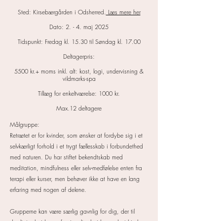
Sted: Kirsebærgården i Odsherred.
Læs mere her
Dato: 2. - 4. maj 2025
Tidspunkt: Fredag kl. 15.30 til Søndag kl. 17.00
Deltagerpris:
5500 kr.+ moms inkl. alt: kost, logi, undervisning &
vildmarks-spa
Tillæg for enkeltværelse: 1000 kr.
Max.12 deltagere
Målgruppe:
Retrætet er for kvinder, som ønsker at fordybe sig i et
selvkærligt forhold i et trygt fællesskab i forbundethed
med naturen.
Du har stiftet bekendtskab med
meditation, mindfulness eller selv-medfølelse enten fra
terapi eller kurser, men behøver ikke at have en lang
erfaring med nogen af delene.
Grupperne kan være særlig gavnlig for dig, der til