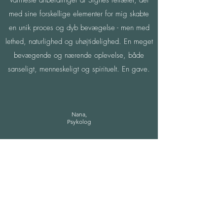
Varmeste anbefalinger af Signes retræter, der
med sine forskellige elementer for mig skabte
en unik proces og dyb bevægelse - men med
lethed, naturlighed og uhøjtidelighed. En meget
bevægende og nærende oplevelse, både
sanseligt, menneskeligt og spirituelt. En gave.
Nana,
Psykolog
Tilmeld dig mit nyhedsbrev
Få besked om nye tilbud, retræter, blogs
eller gratis meditationer