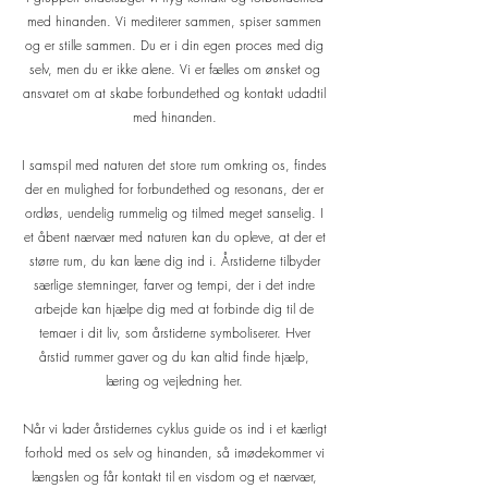
med hinanden. Vi mediterer sammen, spiser sammen
og er stille sammen. Du er i din egen proces med dig
selv, men du er ikke alene. Vi er fælles om ønsket og
ansvaret om at skabe forbundethed og kontakt udadtil
med hinanden.
I samspil med naturen det store rum omkring os, findes
der en mulighed for forbundethed og resonans, der er
ordløs, uendelig rummelig og tilmed meget sanselig. I
et åbent nærvær med naturen kan du opleve, at der et
større rum, du kan læne dig ind i. Årstiderne tilbyder
særlige stemninger, farver og tempi, der i det indre
arbejde kan hjælpe dig med at forbinde dig til de
temaer i dit liv, som årstiderne symboliserer. Hver
årstid rummer gaver og du kan altid finde hjælp,
læring og vejledning her.
Når vi lader årstidernes cyklus guide os ind i et kærligt
forhold med os selv og hinanden, så imødekommer vi
længslen og får kontakt til en visdom og et nærvær,