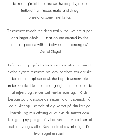
der nemt går tabt i et presset hverdagsliv, der er
indlejret i en lineær, materialistisk og
præstationsorienteret kultur.
"Resonance reveals the deep reality that we are a part
of a larger whole ... that we are created by the
ongoing dance within, between and among us"
- Daniel Siegel.
Når man tager på et retræte med en intention om at
skabe dybere resonans og forbundethed kan der ske
det, at man oplever adskilthed og dissonans eller
anden smerte. Dette er ubehageligt, men det er en del
af rejsen, og selvom det vækker ubehag, må du
besøge og undersøge de steder i dig nysgerrigt, når
de dukker op. De dele af dig kalder på din kærlige
kontakt, og min erfaring er, at hvis du møder dem
kærligt og nysgerrigt, så vil de vise dig vejen hjem til
det, du længes efter. Selv-medfølelse starter lige dér,
hvor noget er svært.