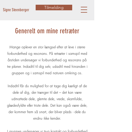
Tilmelding
Signe Steenberger
Generelt om mine retræter
Mange oplever en stor længsel efter at leve i større
forbundethed og resonans. På retræter i samspil med
årstiden undersøger vi forbundethed og resonans på
tre planer. Indadtil til dig selv, udadtil med hinanden i
gruppen og i samspil med naturen omkring os.
Indadtil får du mulighed for at tage dig kærligt af de
dele af dig, der trænger til det – det kan være
udmattede dele, glemte dele, vrede, skamfulde,
glædesfyldte eller triste dele. Det kan også være dele,
der kommer frem så snart, der bliver plads - dele du
endnu ikke kender.
I gruppen undersøger vi tryg kontakt og forbundethed