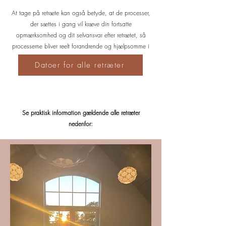
At tage på retræte kan også betyde, at de processer,
der sættes i gang vil kræve din fortsatte
opmærksomhed og dit selvansvar efter retrætet, så
processerne bliver reelt forandrende og hjælpsomme i
dit liv.
Datoer for alle retræter
Se praktisk information gældende alle retræter
nedenfor: